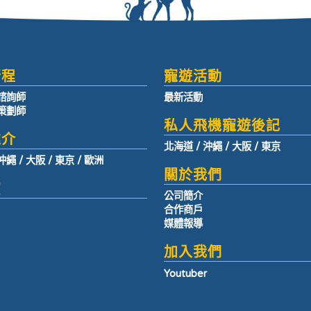
行程
寵遊活動
諮詢師
最新活動
策劃師
私人飛機寵遊後記
推介
北海道
/
沖繩
/
大阪
/
東京
沖繩
/
大阪
/
東京
/
歐洲
關於我們
賞
公司簡介
合作商戶
媒體報導
加入我們
Youtuber